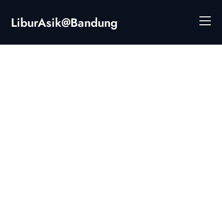
Skip
to
LiburAsik@Bandung
content