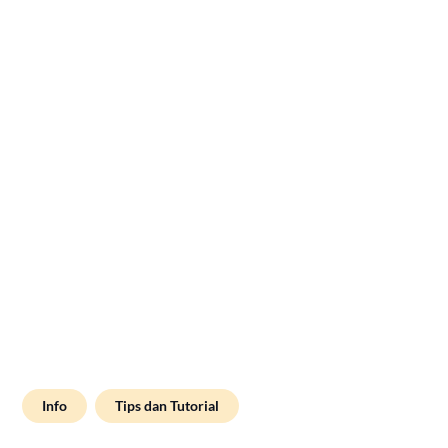
Info
Tips dan Tutorial