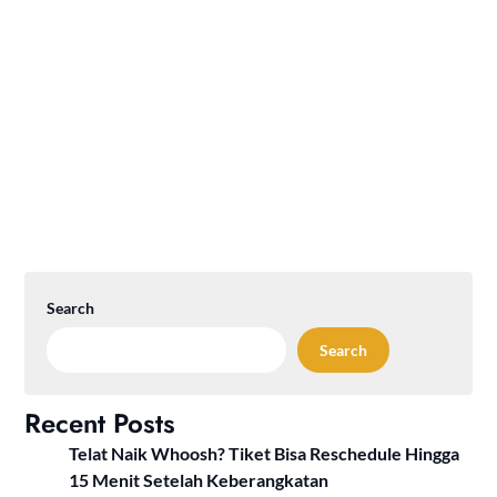
Search
Search
Recent Posts
Telat Naik Whoosh? Tiket Bisa Reschedule Hingga
15 Menit Setelah Keberangkatan