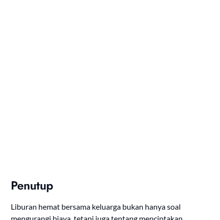
Penutup
Liburan hemat bersama keluarga bukan hanya soal
mengurangi biaya, tetapi juga tentang menciptakan